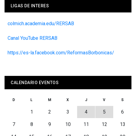
LIGAS DE INTERES
colmich.academia.edu/RERSAB
Canal YouTube RERSAB
https://es-la.facebook.com/ReformasBorbonicas/
CALENDARIO EVENTOS
D
L
M
X
J
V
S
1
2
3
4
5
6
7
8
9
10
11
12
13