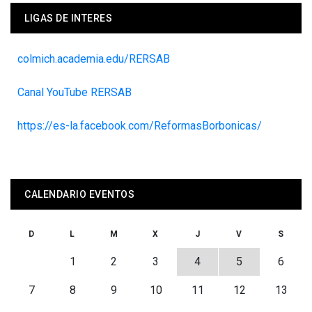
LIGAS DE INTERES
colmich.academia.edu/RERSAB
Canal YouTube RERSAB
https://es-la.facebook.com/ReformasBorbonicas/
CALENDARIO EVENTOS
D
L
M
X
J
V
S
1
2
3
4
5
6
7
8
9
10
11
12
13